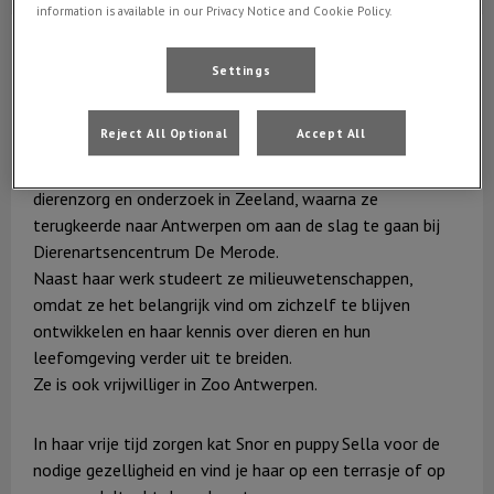
information is available in our Privacy Notice and Cookie Policy.
Manon Debrabandere
Dierenarts-assistent
Settings
Manon vervoegde ons team in 2026. Dieren, natuur en
milieu zijn al van jongs af aan haar grote passies. Na het
Reject All Optional
Accept All
behalen van haar bachelor Agro- en Biotechnologie
(dierenartsassistent) in 2024 deed ze werkervaring op in
dierenzorg en onderzoek in Zeeland, waarna ze
terugkeerde naar Antwerpen om aan de slag te gaan bij
Dierenartsencentrum De Merode.
Naast haar werk studeert ze milieuwetenschappen,
omdat ze het belangrijk vind om zichzelf te blijven
ontwikkelen en haar kennis over dieren en hun
leefomgeving verder uit te breiden.
Ze is ook vrijwilliger in Zoo Antwerpen.
In haar vrije tijd zorgen kat Snor en puppy Sella voor de
nodige gezelligheid en vind je haar op een terrasje of op