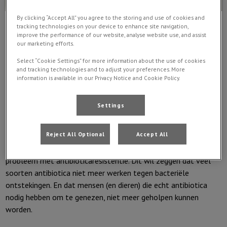
By clicking “Accept All” you agree to the storing and use of cookies and
tracking technologies on your device to enhance site navigation,
improve the performance of our website, analyse website use, and assist
our marketing efforts.
Select “Cookie Settings” for more information about the use of cookies
and tracking technologies and to adjust your preferences. More
💊 Nieuwe wetgeving ivm antibiotica voor huisdieren vanaf 1/9
information is available in our Privacy Notice and Cookie Policy.
💊
Settings
Waarom?
Reject All Optional
Accept All
In de ziekenhuizen (mens en dier) is er een steeds groter
probleem met antibioticaresistentie. Dit wil zeggen dat veel
soorten antibiotica niet meer werken tegen bacteriële
ontstekingen. En dat mensen (en dieren) die echt antibiotica
nodig hebben om te genezen, niet meer geholpen kunnen
worden.