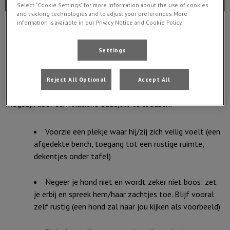
Select “Cookie Settings” for more information about the use of cookies
and tracking technologies and to adjust your preferences. More
information is available in our Privacy Notice and Cookie Policy.
Settings
LUIDE KNALLEN EN FLITSEN! Logisch dus dat vele honden
Reject All Optional
Accept All
bang zijn van vuurwerk. Wat kan je doen om jouw hond zo goed
mogelijk door een knallend oudejaar te loodsen?
Voorzie een plekje waar hij/zij zich veilig voelt (een
afgedekte bench, toegang tot een rustige ruimte,
dekentjes onder tafel)
Negeer je hond niet en wordt zeker niet boos: zet
je erbij en spreek hem/haar zachtjes toe. Blijf vooral
zelf rustig (een hond zal naar jou kijken als voorbeeld)