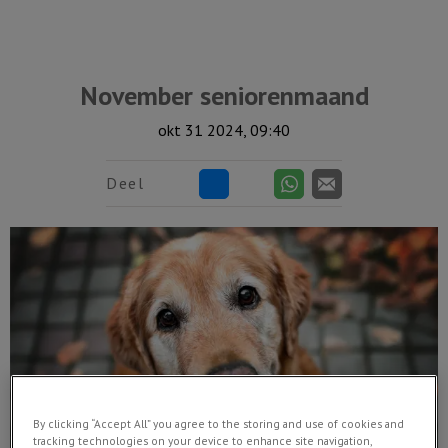
November seniorenmaand
okt 31 2024, 09:40
Deel
By clicking “Accept All” you agree to the storing and use of cookies and
tracking technologies on your device to enhance site navigation,