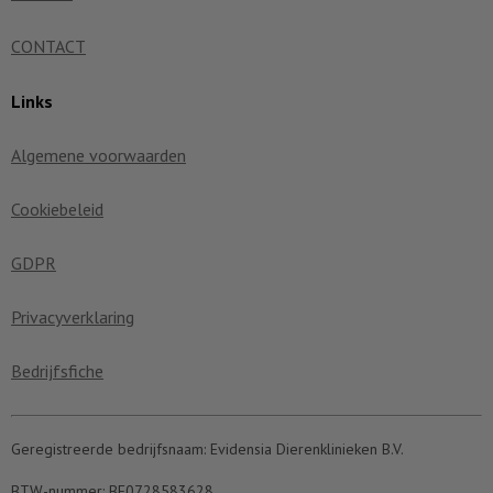
CONTACT
Links
Algemene voorwaarden
Cookiebeleid
GDPR
Privacyverklaring
Bedrijfsfiche
Geregistreerde bedrijfsnaam:
Evidensia Dierenklinieken B.V.
BTW-nummer:
BE0728583628